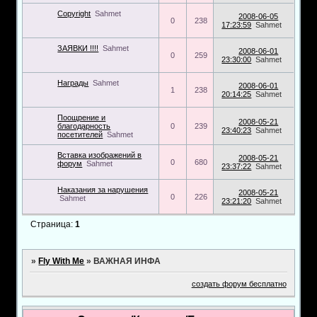
Copyright
Sahmet
2008-06-05
0
238
17:23:59
Sahmet
ЗАЯВКИ !!!!
Sahmet
2008-06-01
0
259
23:30:00
Sahmet
Награды
Sahmet
2008-06-01
1
238
20:14:25
Sahmet
Поощрение и
2008-05-21
благодарность
0
239
23:40:23
Sahmet
посетителей
Sahmet
Вставка изображений в
2008-05-21
0
680
форум
Sahmet
23:37:22
Sahmet
Наказания за нарушения
2008-05-21
0
226
Sahmet
23:21:20
Sahmet
Страница:
1
»
Fly With Me
»
ВАЖНАЯ ИНФА
создать форум бесплатно