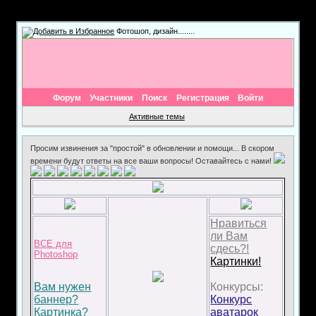
Фотошоп, дизайн........
Форум
Участники
Поиск
Регистрация
Войти
Активные темы
Просим извинения за "простой" в обновлении и помощи... В скором
времени будут ответы на все ваши вопросы! Оставайтесь с нами!
Нравиться
ли Вам
ВСЕ для
сдесь?!
Photoshop
Картинки!
Вам нужен
Конкурсы:
баннер?
Конкурс
Картинка?
аватарок