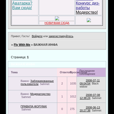
Аватарка?
Конкурс диз-
Вам сюда!
работы
Модерство!
НОВИЧКАМ СЮДА
Привет, Гость!
Войдите
или
зарегистрируйтесь
.
»
Fly With Me
»
ВАЖНАЯ ИНФА
Страница:
1
ВАЖНАЯ ИНФА
Последнее
Тема
Ответов
Просмотров
сообщение
2008-07-11
Важно:
Заблокированные
2
1035
09:04:54
Black
пользователи
Sahmet
widow
Важно:
Модераторство
2008-07-08
1
1012
Sahmet
12:38:24
Sahmet
ПРАВИЛА ФОРУМА!
2008-06-13
0
275
Sahmet
20:27:38
Sahmet