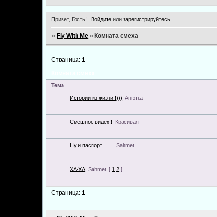
Привет, Гость!
Войдите
или
зарегистрируйтесь
.
»
Fly With Me
»
Комната смеха
Страница:
1
Комната смеха
Тема
Истории из жизни !)))
Анютка
Смешное видео!!
Красивая
Ну и паспорт........
Sahmet
ХА-ХА
Sahmet
[
1
2
]
Страница:
1