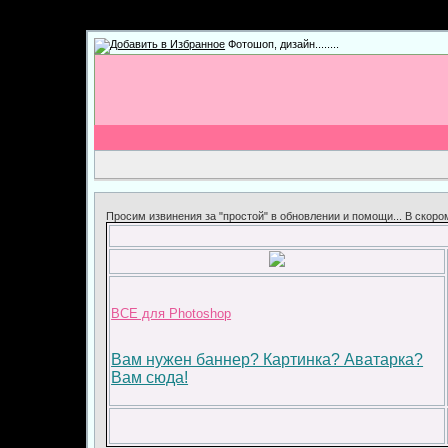
Фотошоп, дизайн........
Просим извинения за "простой" в обновлении и помощи... В скор
ВСЕ для Photoshop
Вам нужен баннер? Картинка? Аватарка?
Вам сюда!