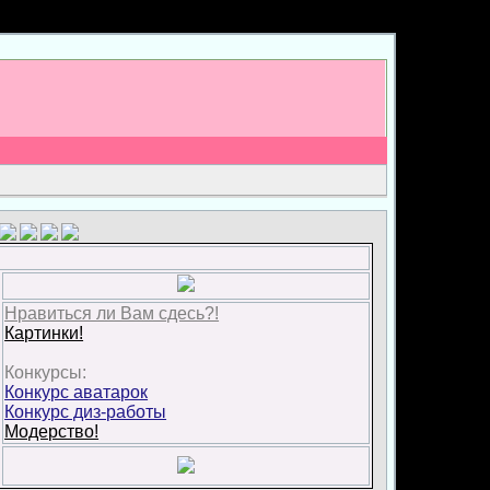
Нравиться ли Вам сдесь?!
Картинки!
Конкурсы:
Конкурс аватарок
Конкурс диз-работы
Модерство!