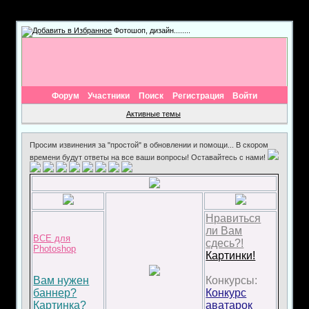
Фотошоп, дизайн........
Форум
Участники
Поиск
Регистрация
Войти
Активные темы
Просим извинения за "простой" в обновлении и помощи... В скором
времени будут ответы на все ваши вопросы! Оставайтесь с нами!
Нравиться
ли Вам
ВСЕ для
сдесь?!
Photoshop
Картинки!
Вам нужен
Конкурсы:
баннер?
Конкурс
Картинка?
аватарок