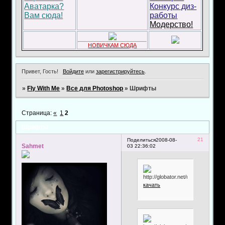
Аватарка?
Конкурс диз-
Вам сюда!
работы
Модерство!
НОВИЧКАМ СЮДА
Привет, Гость!
Войдите
или
зарегистрируйтесь
.
»
Fly With Me
»
Все для Photoshop
»
Шрифты
Страница:
«
1
2
Шрифты
21
Поделиться
2008-08-
Sahmet
03 22:36:02
качать