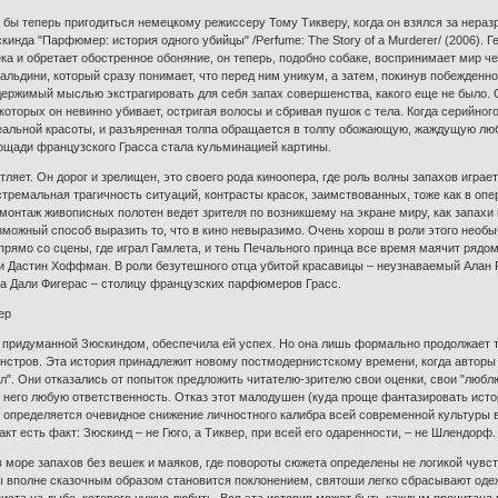
 бы теперь пригодиться немецкому режиссеру Тому Тикверу, когда он взялся за нера
инда "Парфюмер: история одного убийцы" /Perfume: The Story of a Murderer/ (2006).
ека и обретает обостренное обоняние, он теперь, подобно собаке, воспринимает мир ч
льдини, который сразу понимает, что перед ним уникум, а затем, покинув побежденно
держимый мыслью экстрагировать для себя запах совершенства, какого еще не было. 
оторых он невинно убивает, остригая волосы и сбривая пушок с тела. Когда серийного 
альной красоты, и разъяренная толпа обращается в толпу обожающую, жаждущую люб
лощади французского Грасса стала кульминацией картины.
ляет. Он дорог и зрелищен, это своего рода киноопера, где роль волны запахов игра
тремальная трагичность ситуаций, контрасты красок, заимствованных, тоже как в опер
монтаж живописных полотен ведет зрителя по возникшему на экране миру, как запахи 
зможный способ выразить то, что в кино невыразимо. Очень хорош в роли этого необ
рямо со сцены, где играл Гамлета, и тень Печального принца все время маячит рядом
 Дастин Хоффман. В роли безутешного отца убитой красавицы – неузнаваемый Алан 
а Дали Фигерас – столицу французских парфюмеров Грасс.
ер
 придуманной Зюскиндом, обеспечила ей успех. Но она лишь формально продолжает т
монстров. Эта история принадлежит новому постмодернистскому времени, когда авторы
л". Они отказались от попыток предложить читателю-зрителю свои оценки, свои "любл
с него любую ответственность. Отказ этот малодушен (куда проще фантазировать ист
 и определяется очевидное снижение личностного калибра всей современной культуры 
кт есть факт: Зюскинд – не Гюго, а Тиквер, при всей его одаренности, – не Шлендорф.
 море запахов без вешек и маяков, где повороты сюжета определены не логикой чувст
 вполне сказочным образом становится поклонением, святоши легко сбрасывают оде