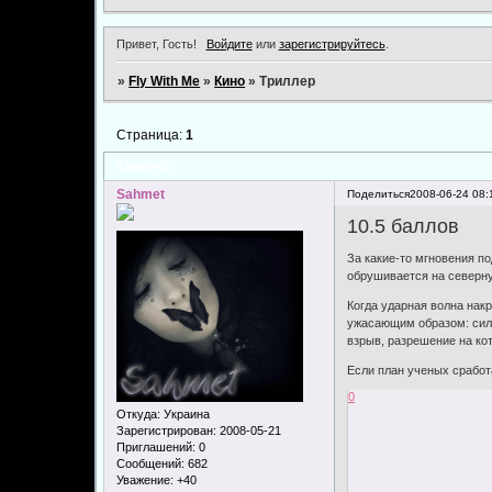
Привет, Гость!
Войдите
или
зарегистрируйтесь
.
»
Fly With Me
»
Кино
»
Триллер
Страница:
1
Триллер
Sahmet
Поделиться
2008-06-24 08:
10.5 баллов
За какие-то мгновения п
обрушивается на северну
Когда ударная волна нак
ужасающим образом: сила
взрыв, разрешение на ко
Если план ученых сработа
0
Откуда:
Украина
Зарегистрирован
: 2008-05-21
Приглашений:
0
Сообщений:
682
Уважение:
+40