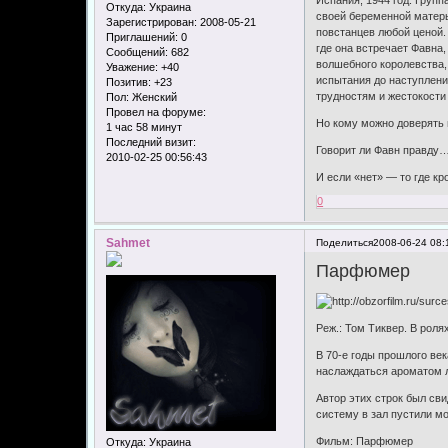
Откуда:
Украина
своей беременной матерь
Зарегистрирован
: 2008-05-21
повстанцев любой ценой.
Приглашений:
0
где она встречает Фавна
Сообщений:
682
волшебного королевства,
Уважение:
+40
испытания до наступлени
Позитив:
+23
трудностям и жестокости 
Пол:
Женский
Провел на форуме:
Но кому можно доверять
1 час 58 минут
Последний визит:
Говорит ли Фавн правду
2010-02-25 00:56:43
И если «нет» — то где к
0
Sahmet
Поделиться
2008-06-24 08:
Парфюмер
Реж.: Том Тиквер. В рол
В 70-е годы прошлого ве
наслаждаться ароматом л
Автор этих строк был св
систему в зал пустили м
Фильм: Парфюмер
Откуда:
Украина