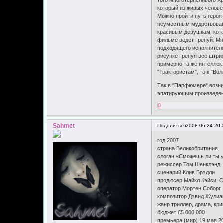
того многотерпеливого Х
который из живых челове
Можно пройти путь героя
неуместным мудрствовани
красивым девушкам, котор
фильме ведет Гренуй. Мн
подходящего исполнителя
рисунке Гренуя все штри
примерно та же интеллек
"Трактористам", то к "Во
Так в "Парфюмере" возни
эпатирующим произведени
0
Sahmet
Поделиться
2008-06-24 20:
год 2007
страна Великобритания
слоган «Сможешь ли ты у
режиссер Том Шенклэнд
сценарий Клив Брэдли
продюсер Майкл Кэйси, С
оператор Мортен Соборг
композитор Дэвид Жулиа
жанр триллер, драма, кр
бюджет £5 000 000
премьера (мир) 19 мая 2