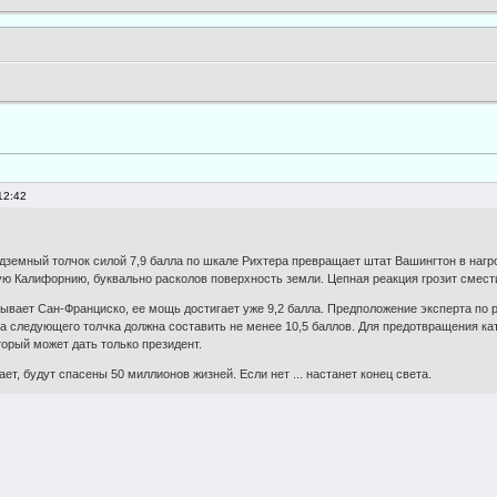
12:42
одземный толчок силой 7,9 балла по шкале Рихтера превращает штат Вашингтон в наг
ю Калифорнию, буквально расколов поверхность земли. Цепная реакция грозит смест
рывает Сан-Франциско, ее мощь достигает уже 9,2 балла. Предположение эксперта п
 следующего толчка должна составить не менее 10,5 баллов. Для предотвращения ка
торый может дать только президент.
ет, будут спасены 50 миллионов жизней. Если нет ... настанет конец света.