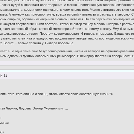
риста на дыбе, которого нужно любить. Вся эта история может быть каждым прочитана
ческих судеб вываривает свои творения. А можно – воплощенную теорию неизбежности 
-максималиста, космически одинокого, миром отринутого. Можно смотреть это кино ка
ем. А можно – как приговор толпе, всегда готовой и вознести и растерзать мессию. 
ых сварили, обрили и осквернили в самом цвете лет. Но это персонажи эпизодические
е кажутся преувеличенными восторги, которые актер Уишоу в своих интервью расточае
, сколько готовый образ, который можно принайтовить к новому сюжету. Ему был нуже
хи шекспировского героя. Просто – ксерокопировал. И теперь, с помощью Барда, его 
туально импотентная операция, что проделывали авторы наших постмодернистских упр
лге-Волге", – только таланта у Тиквера побольше.
кает еще одна тема, уже безусловно реальная, никем из авторов не сфантазированна
ем одного из лучших современных режиссеров. В ней прорывается на поверхность гла
34:21
бить того, кого сильно любишь, чтобы спасти свою собственную жизнь?»
тэн Чарнин, Лоуренс Элмер Фурманн мл., ...
н
иминал
007