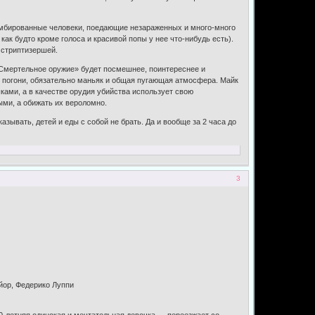
омбированные человеки, поедающие незараженных и много-много
, как будто кроме голоса и красивой попы у нее что-нибудь есть).
й стриптизершей.
Смертельное оружие» будет посмешнее, поинтереснее и
е погони, обязательно маньяк и общая пугающая атмосфера. Майк
ками, а в качестве орудия убийства использует свою
ыми, а обижать их вероломно.
ывать, детей и еды с собой не брать. Да и вообще за 2 часа до
3
айор, Федерико Луппи
0-летняя одинокая и мечтательная девочка — переезжает со