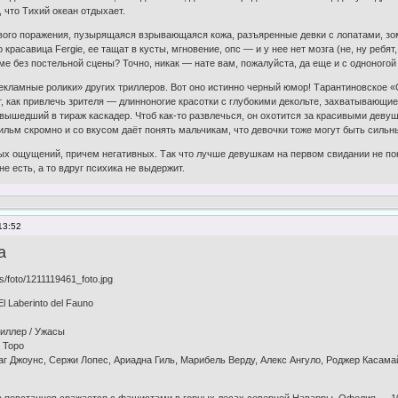
 что Тихий океан отдыхает.
вого поражения, пузырящаяся взрывающаяся кожа, разъяренные девки с лопатами, з
 красавица Fergie, ее тащат в кусты, мгновение, опс — и у нее нет мозга (не, ну ребят
ме без постельной сцены? Точно, никак — нате вам, пожалуйста, да еще и с одноного
кламные ролики» других триллеров. Вот оно истинно черный юмор! Тарантиновское «
т, как привлечь зрителя — длинноногие красотки с глубокими декольте, захватывающи
 вышедший в тираж каскадер. Чтоб как-то развлечься, он охотится за красивыми девуш
льм скромно и со вкусом даёт понять мальчикам, что девочки тоже могут быть сильн
ых ощущений, причем негативных. Так что лучше девушкам на первом свидании не показ
е есть, а то вдруг психика не выдержит.
13:52
а
 Laberinto del Fauno
риллер / Ужасы
 Торо
Даг Джоунс, Сержи Лопес, Ариадна Гиль, Марибель Верду, Алекс Ангуло, Роджер Касам
па повстанцев сражается с фашистами в горных лесах северной Наварры. Офелия — 1