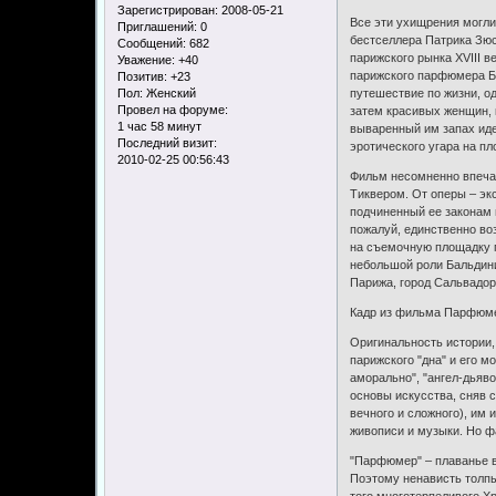
Зарегистрирован
: 2008-05-21
Все эти ухищрения могли
Приглашений:
0
бестселлера Патрика Зюск
Сообщений:
682
парижского рынка XVIII в
Уважение:
+40
парижского парфюмера Ба
Позитив:
+23
Пол:
Женский
путешествие по жизни, о
Провел на форуме:
затем красивых женщин, к
1 час 58 минут
вываренный им запах иде
Последний визит:
эротического угара на п
2010-02-25 00:56:43
Фильм несомненно впечат
Тиквером. От оперы – экс
подчиненный ее законам 
пожалуй, единственно во
на съемочную площадку п
небольшой роли Бальдини
Парижа, город Сальвадор
Кадр из фильма Парфюм
Оригинальность истории,
парижского "дна" и его 
аморально", "ангел-дьяво
основы искусства, сняв 
вечного и сложного), им
живописи и музыки. Но фа
"Парфюмер" – плаванье в
Поэтому ненависть толпы