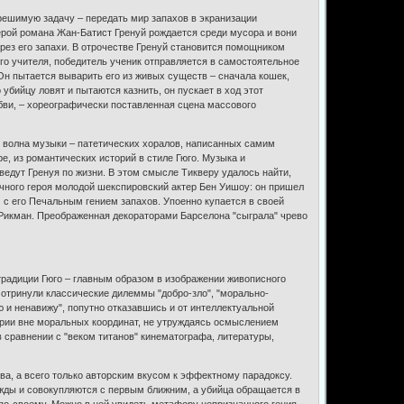
зрешимую задачу – передать мир запахов в экранизации
 Герой романа Жан-Батист Гренуй рождается среди мусора и вони
ерез его запахи. В отрочестве Гренуй становится помощником
го учителя, победитель ученик отправляется в самостоятельное
Он пытается выварить его из живых существ – сначала кошек,
убийцу ловят и пытаются казнить, он пускает в ход этот
ви, – хореографически поставленная сцена массового
ет волна музыки – патетических хоралов, написанных самим
е, из романтических историй в стиле Гюго. Музыка и
ведут Гренуя по жизни. В этом смысле Тикверу удалось найти,
ычного героя молодой шекспировский актер Бен Уишоу: он пришел
 с его Печальным гением запахов. Упоенно купается в своей
Рикман. Преображенная декораторами Барселона "сыграла" чрево
радиции Гюго – главным образом в изображении живописного
 отринули классические дилеммы "добро-зло", "морально-
ю и ненавижу", попутно отказавшись и от интеллектуальной
ории вне моральных координат, не утруждаясь осмыслением
в сравнении с "веком титанов" кинематографа, литературы,
ва, а всего только авторским вкусом к эффектному парадоксу.
жды и совокупляются с первым ближним, а убийца обращается в