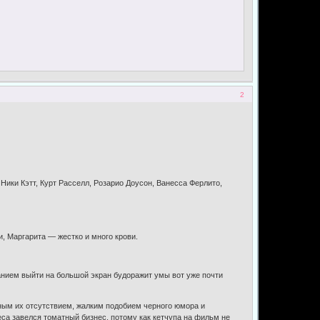
2
ики Кэтт, Курт Расселл, Розарио Доусон, Ванесса Ферлито,
и, Маргарита — жестко и много крови.
нием выйти на большой экран будоражит умы вот уже почти
ным их отсутствием, жалким подобием черного юмора и
са завелся томатный бизнес, потому как кетчупа на фильм не