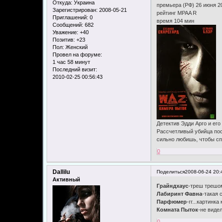
Откуда:
Украина
премьера (РФ) 26 июня 20
Зарегистрирован
: 2008-05-21
рейтинг MPAA R
Приглашений:
0
время 104 мин
Сообщений:
682
Уважение:
+40
Позитив:
+23
Пол:
Женский
Провел на форуме:
1 час 58 минут
Последний визит:
2010-02-25 00:56:43
Детектив Эдди Арго и ег
Рассчетливый убийца пос
сильно любишь, чтобы сп
0
Dallilu
Поделиться
2008-06-24 20:
Активный
Грайндхаус
-треш трешом
Лабиринт Фавна
-такая 
Парфюмер
-гг...картинк
Комната Пыток
-не виде
0