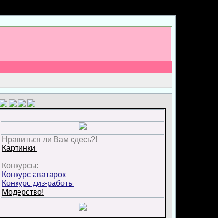
Нравиться ли Вам сдесь?!
Картинки!
Конкурсы:
Конкурс аватарок
Конкурс диз-работы
Модерство!