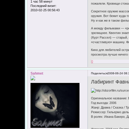
1 час 58 минут
пожалели. Кровищи стока,
Последний визит:
2010-02-25 00:56:43
Секретное оружие массо
оружия. Вот бежит куда-то
Ну и как же в таком филь
А между фильмами — «ре
зрелищнее. Квентин знае
(Курт Рассел) — старый,
«счастливую» машину. Фи
Кино для любителей остр
просмотра лучше ничего н
0
Sahmet
Поделиться
2008-06-24 08:
Лабиринт Фавн
Оригинальное название: El
Год выхода: 2006
Жанр: Драма / Сказка / Т
Режиссер: Гильермо дель
В ролях: Ивана Бакеро, 
Испания, 1944 год. Груп