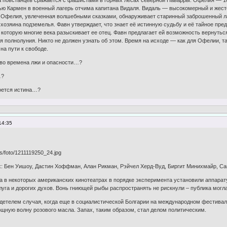
ю Кармен в военный лагерь отчима капитана Видаля. Видаль — высокомерный и жесто
 Офелия, увлеченная волшебными сказками, обнаруживает старинный заброшенный лаб
, хозяина подземелья. Фавн утверждает, что знает её истинную судьбу и её тайное 
 которую многие века разыскивает ее отец. Фавн предлагает ей возможность вернутьс
я полнолуния. Никто не должен узнать об этом. Время на исходе — как для Офелии, та
на пути к свободе.
 во времена лжи и опасности…?
…?
роется истина…?
14:35
ях: Бен Уишоу, Дастин Хоффман, Алан Рикман, Рэйчел Херд-Вуд, Биргит Минихмайр, С
ка в некоторых американских кинотеатрах в порядке эксперимента установили аппара
уга и дорогих духов. Вонь гниющей рыбы распространять не рискнули – публика могла
идетелем случая, когда еще в социалистической Болгарии на международном фестива
ощную волну розового масла. Запах, таким образом, стал делом политическим.