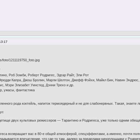
13:17
7
ино, Роб Зомби, Роберт Родригес, Эдгар Райт, Эли Рот
 Фредди Капра, Джош Бролин, Марли Шелтон, Джефф Фэйхи, Майкл Бин, Навин Эндрюс, Н
мс, Мэри Элизабет Уинстед, Дэнни Трехо и др.
ер, ужасы, фантастика
енного рода коктейль, напиток термоядерный и не для слабонервных. Такая, знаете л
аус
тище двух культовых режиссеров — Тарантино и Родригеса, уже только одним обеща
геса возвращает вас в 80-е общей атмосферой, спецэффектами, а именно, почти пол
адывается впечатление, что где-то там, далеко за пределами киноплощадки у Родриге