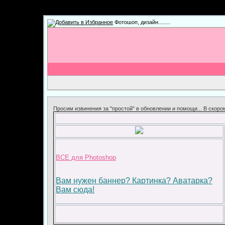
Фотошоп, дизайн........
Просим извинения за "простой" в обновлении и помощи... В скор
ВСЕ для Photoshop
Вам нужен баннер? Картинка? Аватарка?
Вам сюда!