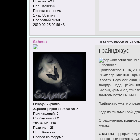
Позитив:
+23
Пол:
Женский
Провел на форуме:
1 час 58 минут
Последний визит:
2010-02-25 00:56:43
Sahmet
Поделиться
2008-06-24 08:
Грайндхаус
Grindhouse
Производство: США, 200
Режиссер: Квентин Тарант
В ролях: Роуз МакГован,
Джордан Лэдд, Трейси То
Боевик, криминал, трилл
Длительность: 140 мин
Грайндхаус — это определ
Откуда:
Украина
Зарегистрирован
: 2008-05-21
Кадр из фильма Грайндх
Приглашений:
0
Сообщений:
682
Страшное-престрашное де
Уважение:
+40
месяц.
Позитив:
+23
Пол:
Женский
«Планета террора» Родри
Провел на форуме:
непонятным сюжетом. Скл