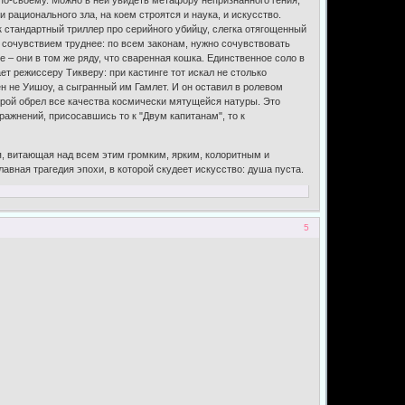
 по-своему. Можно в ней увидеть метафору непризнанного гения,
рационального зла, на коем строятся и наука, и искусство.
к стандартный триллер про серийного убийцу, слегка отягощенный
С сочувствием труднее: по всем законам, нужно сочувствовать
 – они в том же ряду, что сваренная кошка. Единственное соло в
т режиссеру Тикверу: при кастинге тот искал не столько
н не Уишоу, а сыгранный им Гамлет. И он оставил в ролевом
герой обрел все качества космически мятущейся натуры. Это
ажнений, присосавшись то к "Двум капитанам", то к
я, витающая над всем этим громким, ярким, колоритным и
вная трагедия эпохи, в которой скудеет искусство: душа пуста.
5