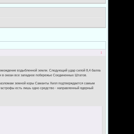
1
ромождение вздыбленной земли. Следующий удар силой 8,4 балла
и в океан все западное побережье Соединенных Штатов.
о разломам земной коры Саманты Хилл подтверждается самым
тастрофы есть лишь одно средство - направленный ядерный