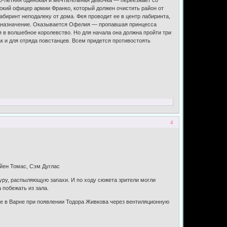
кий офицер армии Франко, который должен очистить район от
иринт неподалеку от дома. Фея проводит ее в центр лабиринта,
предназначение. Оказывается Офелия — пропавшая принцесса
я в волшебное королевство. Но для начала она должна пройти три
к и для отряда повстанцев. Всем придется противостоять
4
айен Томас, Сэм Дуглас
туру, распыляющую запахи. И по ходу сюжета зрители могли
 побежать из зала.
ле в Варне при появлении Тодора Живкова через вентиляционную