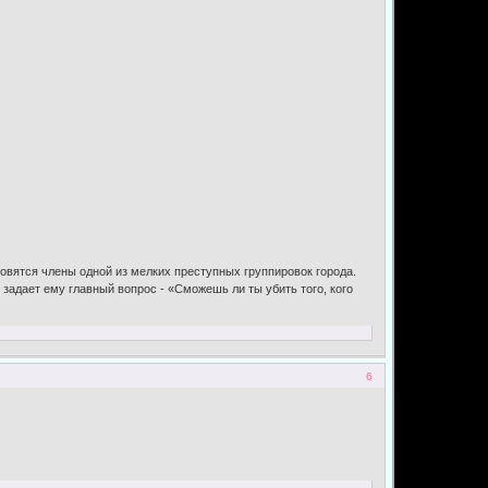
новятся члены одной из мелких преступных группировок города.
задает ему главный вопрос - «Сможешь ли ты убить того, кого
6