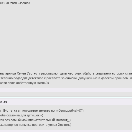
08, «Lizard Cinema»
о напарница Хелен Уэсткотт расследуют цепь жестоких убийств, жертвами которых ста
тепенно подводит детектива к расплате за ошибки, допущенные в далеком прошлом, и 
асти свою собственную жизнь?»...
41:49
!!!Но тетка с пистолетом вместо ноги-бесподобна!=))))
себе сказочка для детишек =)
а как раз самый мой впечатлительный момент)))
ла..наверное попытка повторить успех Хостела)